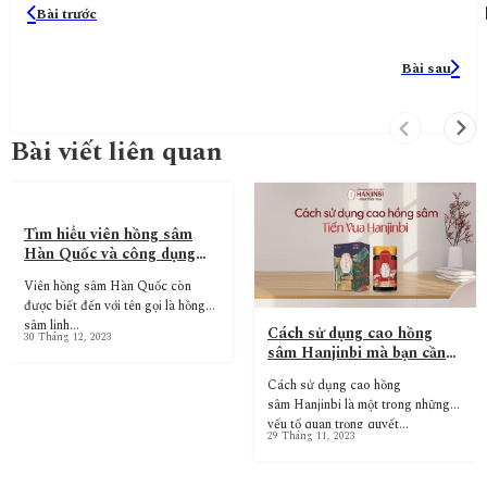
Bài trước
Bài sau
Bài viết liên quan
Tìm hiểu viên hồng sâm
Hàn Quốc và công dụng
đối với sức khỏe
Viên hồng sâm Hàn Quốc còn
được biết đến với tên gọi là hồng
sâm linh…
Cách sử dụng cao hồng
30 Tháng 12, 2023
sâm Hanjinbi mà bạn cần
biết
Cách sử dụng cao hồng
sâm Hanjinbi là một trong những
yếu tố quan trọng quyết…
29 Tháng 11, 2023