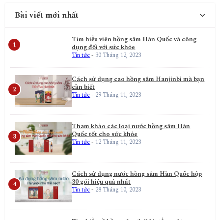
Bài viết mới nhất
Tìm hiểu viên hồng sâm Hàn Quốc và công
dụng đối với sức khỏe
Tin tức
-
30 Tháng 12, 2023
Cách sử dụng cao hồng sâm Hanjinbi mà bạn
cần biết
Tin tức
-
29 Tháng 11, 2023
Tham khảo các loại nước hồng sâm Hàn
Quốc tốt cho sức khỏe
Tin tức
-
12 Tháng 11, 2023
Cách sử dụng nước hồng sâm Hàn Quốc hộp
30 gói hiệu quả nhất
Tin tức
-
28 Tháng 10, 2023