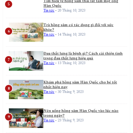
Tìm hiểu về hồng sâm thái lát tẩm mật ong
Hàn Quốc
Tin tức
-
20 Tháng 10, 2023
Trà hồng sâm có tác dụng gì đối với sức
khỏe?
Tin tức
-
14 Tháng 10, 2023
Đau thắt lưng là bệnh gì? Cách cải thiện tình
trạng đau thắt lưng hiệu quả
Tin tức
-
13 Tháng 10, 2023
Khám phá hồng sâm Hàn Quốc cho bé tốt
nhất hiện nay
Tin tức
-
30 Tháng 9, 2023
Nên uống hồng sâm Hàn Quốc vào lúc nào
trong ngày?
Tin tức
-
23 Tháng 9, 2023