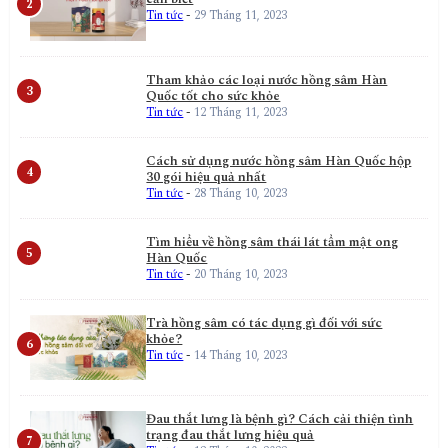
Tin tức
-
29 Tháng 11, 2023
Tham khảo các loại nước hồng sâm Hàn
Quốc tốt cho sức khỏe
Tin tức
-
12 Tháng 11, 2023
Cách sử dụng nước hồng sâm Hàn Quốc hộp
30 gói hiệu quả nhất
Tin tức
-
28 Tháng 10, 2023
Tìm hiểu về hồng sâm thái lát tẩm mật ong
Hàn Quốc
Tin tức
-
20 Tháng 10, 2023
Trà hồng sâm có tác dụng gì đối với sức
khỏe?
Tin tức
-
14 Tháng 10, 2023
Đau thắt lưng là bệnh gì? Cách cải thiện tình
trạng đau thắt lưng hiệu quả