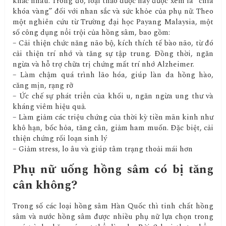
khác nhau. Trong đó, loại thảo dược này được xem là “chìa
khóa vàng” đối với nhan sắc và sức khỏe của phụ nữ. Theo
một nghiên cứu từ Trường đại học Payang Malaysia, một
số công dụng nổi trội của hồng sâm, bao gồm:
– Cải thiện chức năng não bộ, kích thích tế bào não, từ đó
cải thiện trí nhớ và tăng sự tập trung. Đồng thời, ngăn
ngừa và hỗ trợ chữa trị chứng mất trí nhớ Alzheimer.
– Làm chậm quá trình lão hóa, giúp làn da hồng hào,
căng mịn, rạng rỡ
– Ức chế sự phát triển của khối u, ngăn ngừa ung thư và
kháng viêm hiệu quả.
– Làm giảm các triệu chứng của thời kỳ tiền mãn kinh như
khô hạn, bốc hỏa, tăng cân, giảm ham muốn. Đặc biệt, cải
thiện chứng rối loạn sinh lý
– Giảm stress, lo âu và giúp tâm trạng thoải mái hơn
Phụ nữ uống hồng sâm có bị tăng
cân không?
Trong số các loại hồng sâm Hàn Quốc thì tinh chất hồng
sâm và nước hồng sâm được nhiều phụ nữ lựa chọn trong